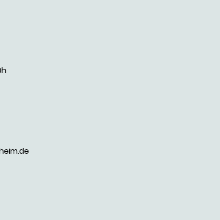
0 – 13:00h
heim.de