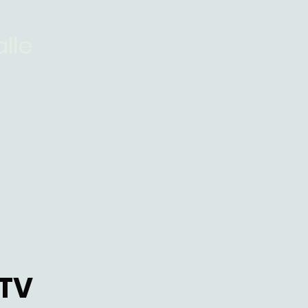
lle
TV